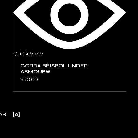
Quick View
GORRA BÉISBOL UNDER
ARMOUR®
$
40.00
ART
[0]
No products in the cart.