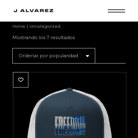
Skip
to
the
content
Home
Uncategorized
Ordenado
Mostrando los 7 resultados
por
popularidad
Ordenar por popularidad