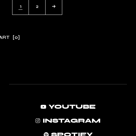
1
2
ART
[0]
No products in the cart.
YOUTUBE
INSTAGRAM
SPOTIFY