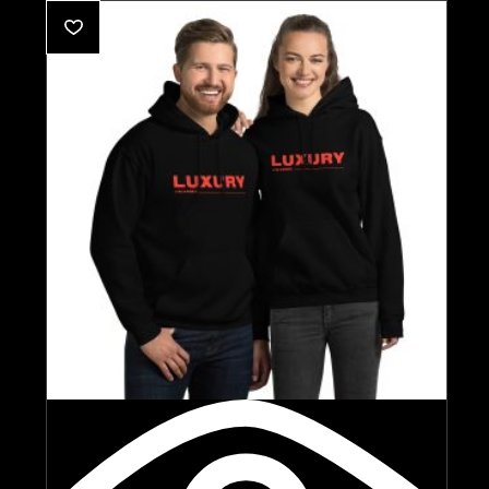
precios:
desde
$30.00
hasta
$35.00