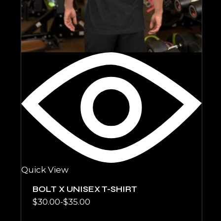
Quick View
BOLT X UNISEX T-SHIRT
$
30.00
-
$
35.00
Rango
de