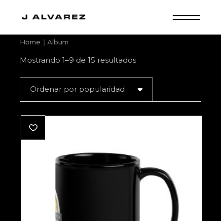
Skip
to
the
content
Home
Album
Ordenado
Mostrando 1–9 de 15 resultados
por
popularidad
Ordenar por popularidad