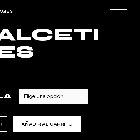
AGES
ALCETI
ografía
ES
ooking
an Page
LA
Elige una opción
s quantity
AÑADIR AL CARRITO