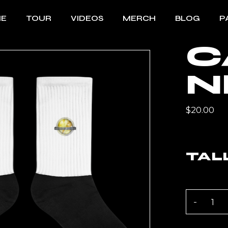
E
TOUR
VIDEOS
MERCH
BLOG
P
C
Bi
N
B
F
$
20.00
TAL
Calcetine