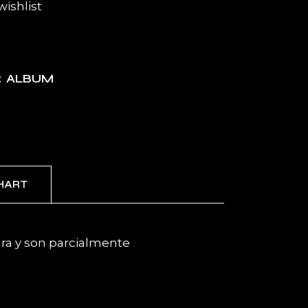
wishlist
ALBUM
:
CHART
gra y son parcialmente