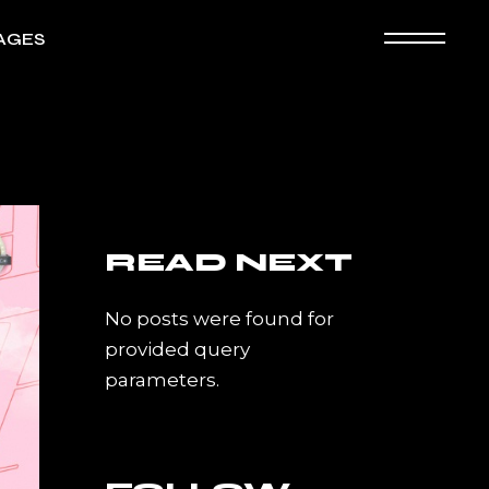
AGES
ografía
ooking
an Page
READ NEXT
No posts were found for
provided query
parameters.