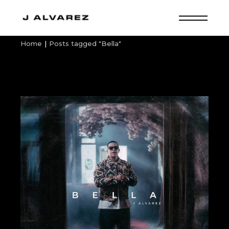
Skip
to
the
content
Home
Posts tagged "Bella"