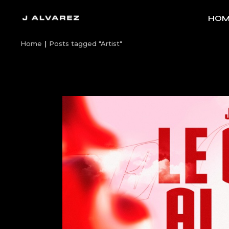
Skip
to
HOM
the
content
Home
Posts tagged "Artist"