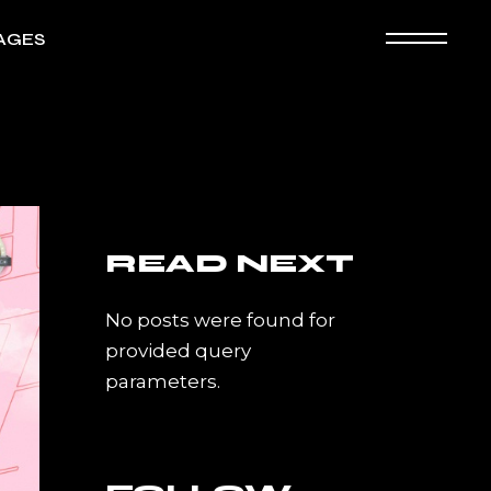
AGES
ografía
ooking
an Page
READ NEXT
No posts were found for
provided query
parameters.