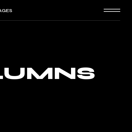
AGES
ografía
ooking
an Page
OLUMNS