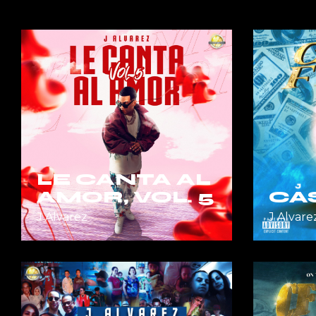
LE CANTA AL
AMOR, VOL. 5
CA
J Alvarez
J Alvare