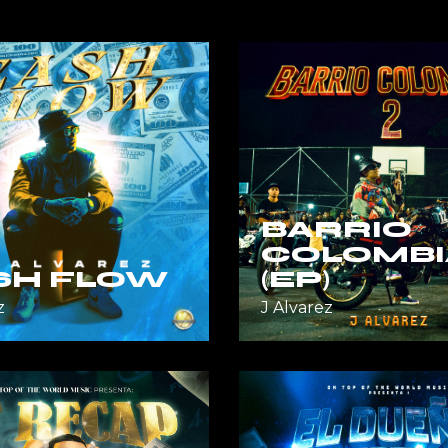
BARRIO
COLOMBI
SH FLOW
(EP)
z
J Alvarez