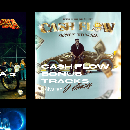
CASH FLOW
A 2
BONUS
TRACKS
J Alvarez