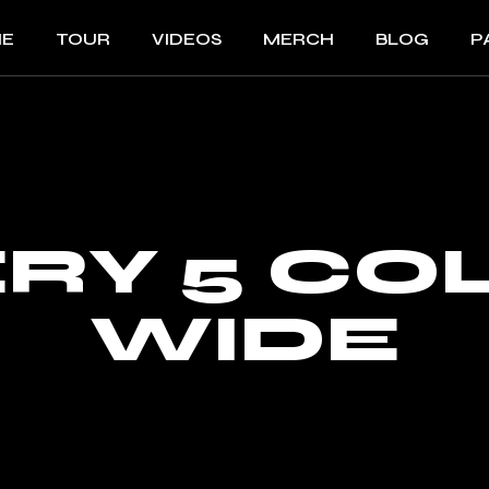
E
TOUR
VIDEOS
MERCH
BLOG
P
Bi
B
F
RY 5 C
WIDE