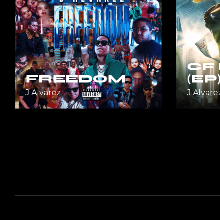
CF
FREEDOM
(EP
J Alvarez
J Alvare