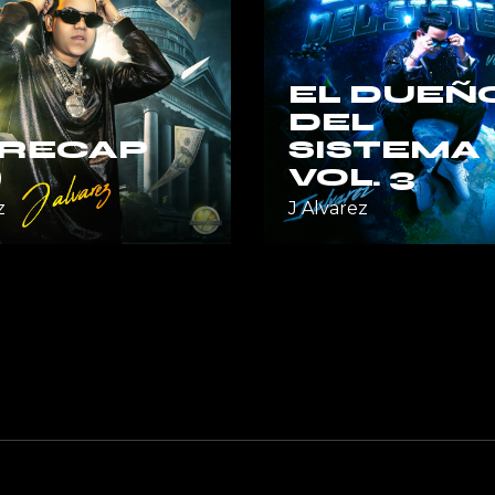
EL DUEÑ
DEL
 RECAP
SISTEMA
)
VOL. 3
z
J Alvarez